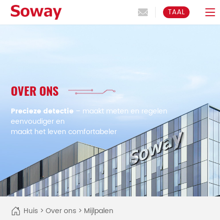
TAAL
OVER ONS
Precieze detectie
– maakt meten en regelen
eenvoudiger en
maakt het leven comfortabeler
Huis
>
Over ons
>
Mijlpalen