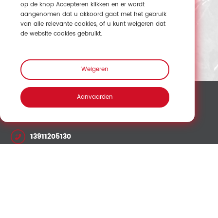
op de knop Accepteren klikken en er wordt
aangenomen dat u akkoord gaat met het gebruik
van alle relevante cookies, of u kunt weigeren dat
de website cookies gebruikt.
Weigeren
Aanvaarden
13911205130
fanny@sowaysensing.com
No.28 Xinfeng Road Potoubei Ailian Longgang
Shenzhen China 518000
Neem contact op met Verkoop