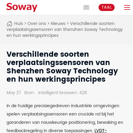
TAAL
Huis
>
Over ons
>
Nieuws
>
Verschillende soorten
verplaatsingssensoren van Shenzhen Soway Technology
en hun werkingsprincipes
Verschillende soorten
verplaatsingssensoren van
Shenzhen Soway Technology
en hun werkingsprincipes
May 27
Bron:
Intelligent browsen: 428
In de huidige precisiegedreven industriële omgevingen
spelen verplaatsingssensoren een cruciale rol bij het
garanderen van nauwkeurige positionering, bewaking en
feedbackregeling in diverse toepassingen.
LVDT-