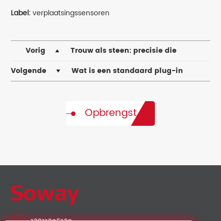
Label:
verplaatsingssensoren
Vorig
Trouw als steen: precisie die
industriële vooruitgang definieert
Volgende
Wat is een standaard plug-in
sensor? Definitie, functie en
hogetemperatuurprestaties door Shenzhen Soway
Opbrengst
Technology