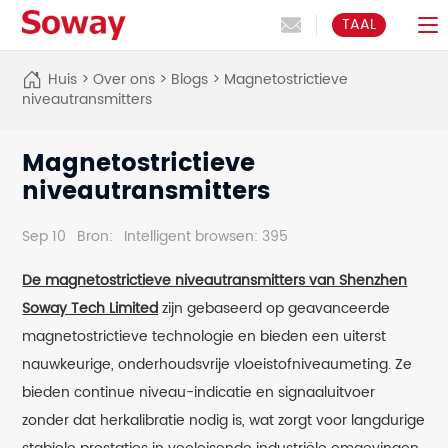
TAAL
Huis
>
Over ons
>
Blogs
>
Magnetostrictieve
niveautransmitters
Magnetostrictieve
niveautransmitters
Sep 10
Bron:
Intelligent browsen: 395
De magnetostrictieve niveautransmitters
van Shenzhen
Soway Tech Limited
zijn gebaseerd op geavanceerde
magnetostrictieve technologie en bieden een uiterst
nauwkeurige, onderhoudsvrije vloeistofniveaumeting. Ze
bieden continue niveau-indicatie en signaaluitvoer
zonder dat herkalibratie nodig is, wat zorgt voor langdurige