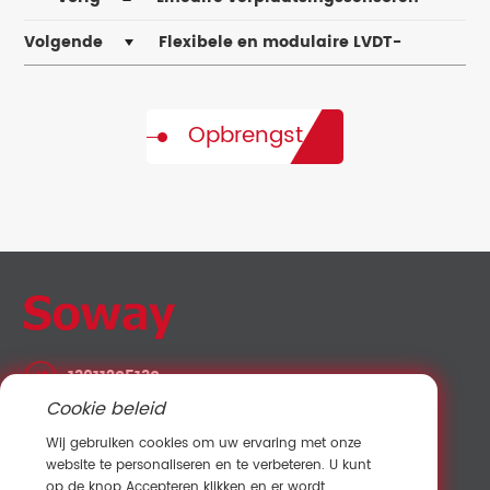
Volgende
Flexibele en modulaire LVDT-
verplaatsingssensorcomponenten
Opbrengst
13911205130
Cookie beleid
fanny@sowaysensing.com
Wij gebruiken cookies om uw ervaring met onze
No.28 Xinfeng Road Potoubei Ailian Longgang
website te personaliseren en te verbeteren. U kunt
Shenzhen China 518000
op de knop Accepteren klikken en er wordt