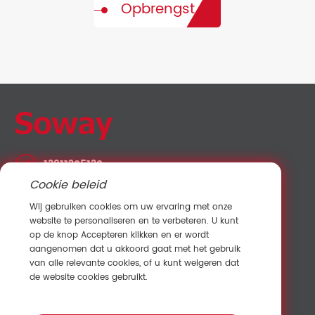
Opbrengst
13911205130
Cookie beleid
fanny@sowaysensing.com
Wij gebruiken cookies om uw ervaring met onze
No.28 Xinfeng Road Potoubei Ailian Longgang
website te personaliseren en te verbeteren. U kunt
Shenzhen China 518000
op de knop Accepteren klikken en er wordt
aangenomen dat u akkoord gaat met het gebruik
van alle relevante cookies, of u kunt weigeren dat
Neem contact op met Verkoop
de website cookies gebruikt.