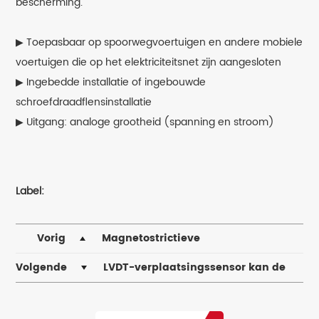
bescherming.
▶ Toepasbaar op spoorwegvoertuigen en andere mobiele
voertuigen die op het elektriciteitsnet zijn aangesloten
▶ Ingebedde installatie of ingebouwde
schroefdraadflensinstallatie
▶ Uitgang: analoge grootheid (spanning en stroom)
Label:
Vorig
Magnetostrictieve
verplaatsingssensoren kunnen worden gebruikt op
Volgende
LVDT-verplaatsingssensor kan de
kadekranen
tunnel in realtime bewaken